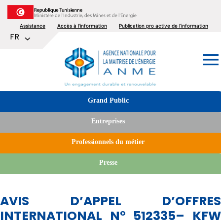
Aller
au
Top
Assistance
Accès à l'information
Publication pro active de l’information
contenu
Lister les actions supplémentaires
FR
principal
menu
Image
Tabs
Grand Public
menu
Entreprises
Professionnels du métier
Presse
AVIS D’APPEL D’OFFRES
INTERNATIONAL N° 512335– KFW