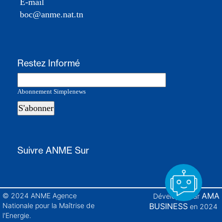
E-mail
boc@anme.nat.tn
Restez Informé
Abonnement Simplenews
Suivre ANME Sur
https://www.facebook.com/anmetun
https://twitter.com/ANMETunisie
https://www.youtube.com/@ANMETunis
https://www.instagram.com/anmetu
https://www.linkedin.com/
https://www.tiktok
nationale-
pour-
AMA
© 2024 ANME Agence
Développé par
la-
Nationale pour la Maîtrise de
BUSINESS
en 2024
ma%C3%AEtrise-
l'Energie.