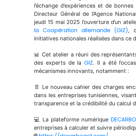
l’échange d’expériences et de bonnes p
Directeur Général de l’Agence National
jeudi 15 mai 2025 l’ouverture d’un atel
la Coopération allemande (GIZ)
, 
initiatives nationales réalisées dans ce
📊 Cet atelier a réuni des représentants
GIZ
des experts de la
. Il a été l’occ
mécanismes innovants, notamment :
📄 Le nouveau cahier des charges enca
dans les entreprises tunisiennes, visan
transparence et la crédibilité du calcul 
DECARB
💻 La plateforme numérique
entreprises à calculer et suivre périod
https://decarboact.com/
🌐