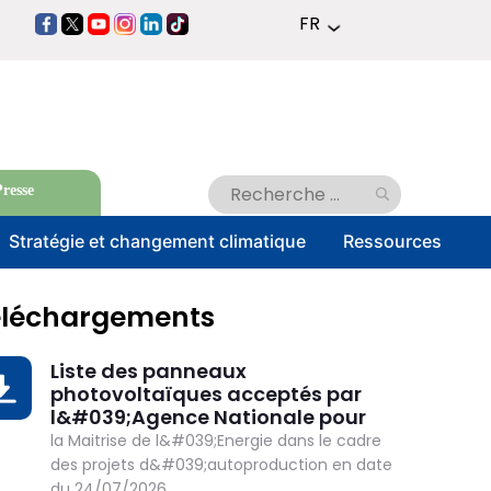
Lister les actions
FR
https://www.facebook.com/anmetun
https://twitter.com/ANMETunisie
https://www.youtube.com/@ANMETunisie2014
https://www.instagram.com/anmetunisie
https://www.linkedin.com/company/ag
https://www.tiktok.com/@anmetunis
nationale-
pour-
la-
ma%C3%AEtrise-
de-
l-
resse
en…
Stratégie et changement climatique
Ressources
éléchargements
Liste des panneaux
OWNLOAD
photovoltaïques acceptés par
l&#039;Agence Nationale pour
la Maitrise de l&#039;Energie dans le cadre
des projets d&#039;autoproduction en date
du 24/07/2026