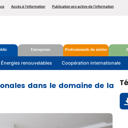
p
nce
Accès à l'information
Publication pro active de l’information
nu
Rechercher
blic
Entreprises
Professionnels du métier
P
u
Énergies renouvelables
Coopération internationale
T
tionales dans le domaine de la
D