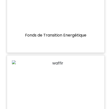
Fonds de Transition Energétique
DESK
Bonjour 👋
                        Comment je peux vous aider ? 
Posez-moi des questions 
