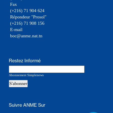
Fax
(+216) 71 904 624
Répondeur "Prosol"
(+216) 71 908 156
E-mail
boc@anme.nat.tn
Restez Informé
Abonnement Simplenews
Suivre ANME Sur
https://www.facebook.com/anmetun
https://twitter.com/ANMETunisie
https://www.youtube.com/@ANMETunis
https://www.instagram.com/anmetu
https://www.linkedin.com/
https://www.tiktok