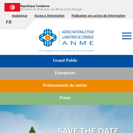
Aller
au
Top
Assistance
Accès à l'information
Publication pro active de l’information
contenu
Lister les actions supplémentaires
FR
principal
menu
Image
Tabs
Grand Public
menu
Entreprises
Professionnels du métier
Presse