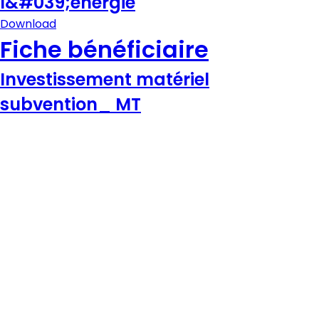
l&#039;énergie
Download
Fiche bénéficiaire
Investissement matériel
subvention_ MT
Bonjour 👋
                        Comment je peux vous aider ? Posez-moi des questions 
