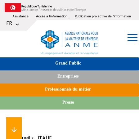
Aller
au
Top
Assistance
Accès à l'information
Publication pro active de l’information
contenu
Lister les actions supplémentaires
FR
principal
menu
Image
Tabs
Grand Public
menu
Entreprises
Professionnels du métier
Presse
Accueil
ITALIE