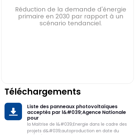
Réduction de la demande d'énergie
primaire en 2030 par rapport à un
scénario tendanciel.
Téléchargements
DESK
Bonjour 👋
Liste des panneaux photovoltaïques
DOWNLOAD
                        Comment je peux vous aider ? 
acceptés par l&#039;Agence Nationale
Posez-moi des questions 

pour
la Maitrise de l&#039;Energie dans le cadre des
projets d&#039;autoproduction en date du