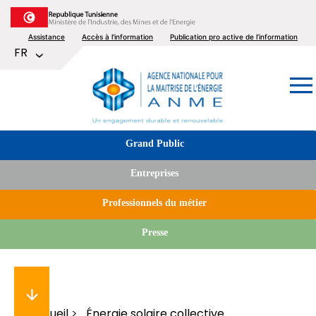
Aller
au
Top
Assistance
Accès à l'information
Publication pro active de l’information
contenu
Lister les actions supplémentaires
FR
principal
menu
Image
Tabs
Grand Public
menu
Entreprises
Professionnels du métier
Presse
Accueil
Énergie solaire collective