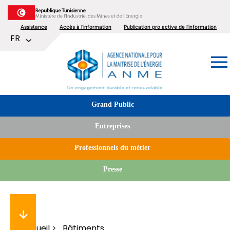
Aller
au
Top
Assistance
Accès à l'information
Publication pro active de l’information
contenu
Lister les actions supplémentaires
FR
principal
menu
Image
Tabs
Grand Public
menu
Entreprises
Professionnels du métier
Presse
Accueil
Bâtiments